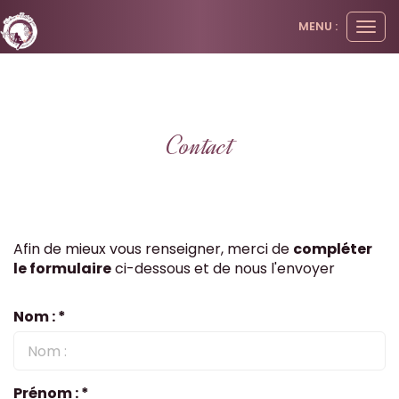
Panneau de gestion des cookies
MENU :
Ouvr
le
men
Contact
Afin de mieux vous renseigner, merci de
compléter
le formulaire
ci-dessous et de nous l'envoyer
Nom : *
Prénom : *